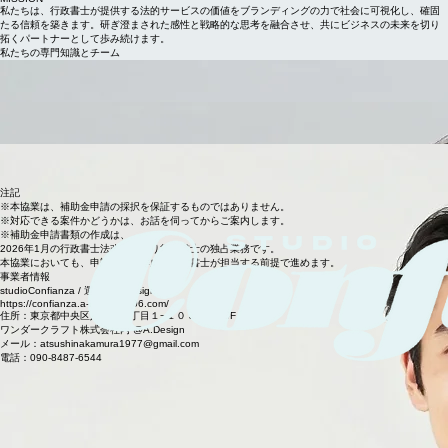
無料相談を申し込む
MISSION
私たちは、行政書士が提供する法的サービスの価値をブランディングの力で社会に可視化し、確固
たる信頼を築きます。研ぎ澄まされた感性と戦略的な思考を融合させ、共にビジネスの未来を切り
拓くパートナーとして歩み続けます。
私たちの専門知識とチーム
佐藤 健一
代表取締役 / ブランディング戦略家。行政書士事務所の社会的価値を最大化する独自の視覚戦略を
提供します。
田中 美咲
クリエイティブディレクター。信頼感と革新性を両立させる緻密なデザインワークで、専門職のブ
ランディングを支援します。
高橋 裕二
助成金活用コンサルタント。行政書士と事業者の架け橋となり、成功に導くビジネスモデルの構築
を専門としています。
注記
※本協業は、補助金申請の採択を保証するものではありません。
※対応できる案件かどうかは、お話を伺ってからご案内します。
※補助金申請書類の作成は、
2026年1月の行政書士法改正により行政書士の独占業務です。
本協業においても、申請書類の作成は行政書士が担当する前提で進めます。
事業者情報
studioConfianza / 運営：A.Design​
https://confianza.a-design2006.com/
住所：東京都中央区八丁堀２丁目１−１０ JNビル 5F
ワンダークラフト株式会社内 @A.Design
メール：atsushinakamura1977@gmail.com
電話：090-8487-6544