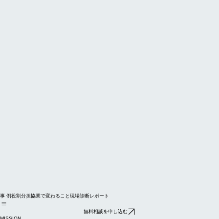
事 例
役割分担
協業で変わること
現場診断レポート